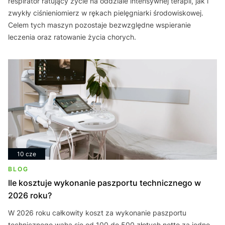
respirator ratujący życie na oddziale intensywnej terapii, jak i
zwykły ciśnieniomierz w rękach pielęgniarki środowiskowej.
Celem tych maszyn pozostaje bezwzględne wspieranie
leczenia oraz ratowanie życia chorych.
10 cze
BLOG
Ile kosztuje wykonanie paszportu technicznego w
2026 roku?
W 2026 roku całkowity koszt za wykonanie paszportu
technicznego waha się od 100 do 500 złotych netto za jedno